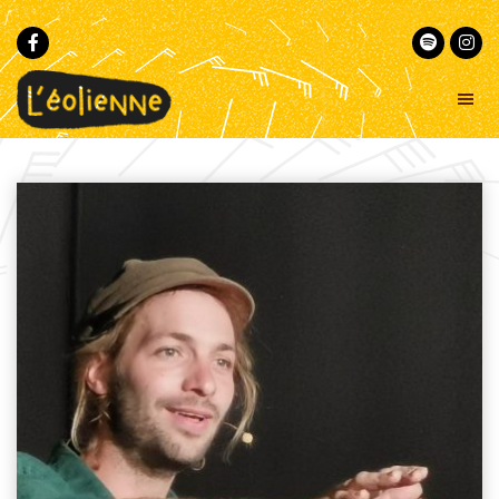
Passer
Passer
à
au
la
contenu
navigation
principal
principale
L'éolienne
Un
lieu
-
commun
Marseille
pour
la
musique
et
le
conte
au
cœur
de
Marseille