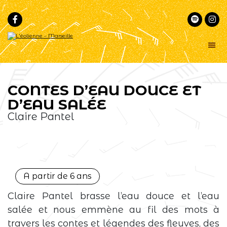
Passer
Passer
à
au
la
contenu
navigation
principal
principale
L'éolienne
Un
lieu
-
commun
Marseille
pour
la
musique
CONTES D’EAU DOUCE ET
et
le
D’EAU SALÉE
conte
au
Claire Pantel
cœur
de
Marseille
A partir de 6 ans
Claire Pantel brasse l’eau douce et l’eau
salée et nous emmène au fil des mots à
travers les contes et légendes des fleuves, des