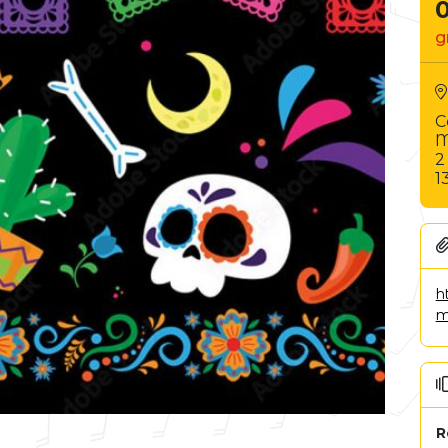
g
C
2
1
h
m
R