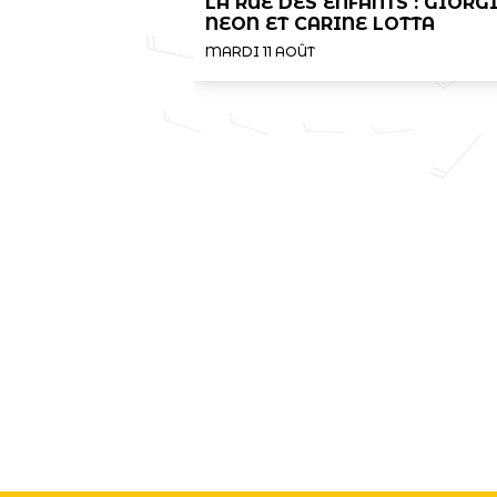
LA RUE DES ENFANTS : GIORG
NEON ET CARINE LOTTA
MARDI 11 AOÛT