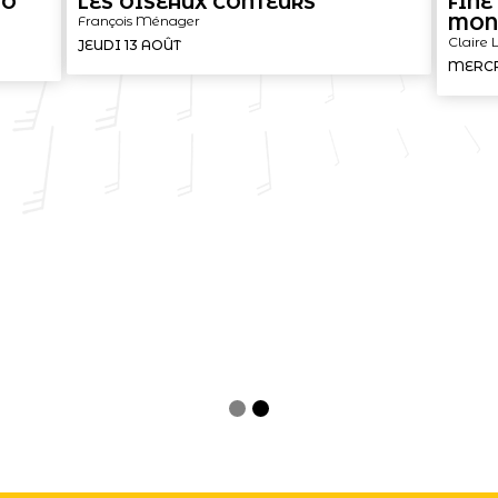
IO
LES OISEAUX CONTEURS
FINE
François Ménager
MON
Claire
JEUDI 13 AOÛT
MERCR