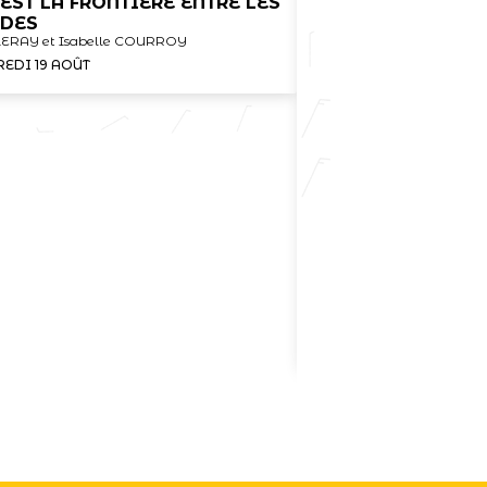
 EST LA FRONTIÈRE ENTRE LES
DES
 LERAY et Isabelle COURROY
EDI 19 AOÛT
ALLO LA MER ?
Claire Pantel
MERCREDI 19 AOÛT