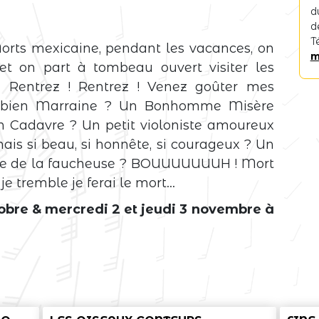
d
d
T
Morts mexicaine, pendant les vacances, on
m
 on part à tombeau ouvert visiter les
. Rentrez ! Rentrez ! Venez goûter mes
t bien Marraine ? Un Bonhomme Misère
on Cadavre ? Un petit violoniste amoureux
is si beau, si honnête, si courageux ? Un
ie de la faucheuse ? BOUUUUUUUH ! Mort
 je tremble je ferai le mort…
obre & mercredi 2 et jeudi 3 novembre à