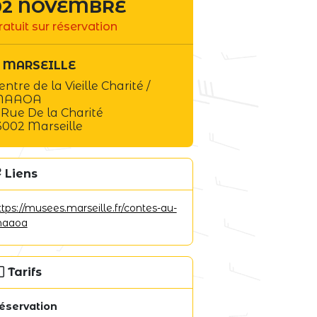
02 NOVEMBRE
ratuit sur réservation
MARSEILLE
entre de la Vieille Charité /
MAAOA
 Rue De la Charité
3002 Marseille
Liens
ttps://musees.marseille.fr/contes-au-
aaoa
Tarifs
éservation