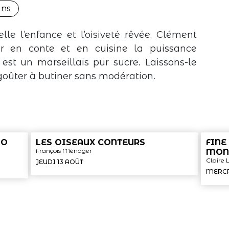
ans
le l’enfance et l’oisiveté rêvée, Clément
rir en conte et en cuisine la puissance
est un marseillais pur sucre. Laissons-le
goûter à butiner sans modération.
IO
LES OISEAUX CONTEURS
FINE
François Ménager
MON
Claire
JEUDI 13 AOÛT
MERCR