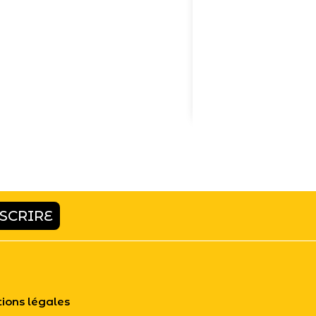
ALLO LA MER ?
Claire Pantel
MERCREDI 19 AOÛT
ions légales