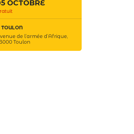
05 OCTOBRE
ratuit
TOULON
venue de l’armée d’Afrique,
3000 Toulon