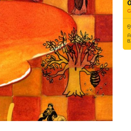
G
A
8