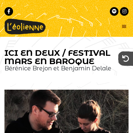
Passer
Passer
à
au
la
contenu
navigation
principal
principale
L'éolienne
Un
lieu
-
ICI EN DEUX / FESTIVAL
commun
Marseille
pour
MARS EN BAROQUE
la
musique
Bérénice Brejon et Benjamin Delale
et
le
conte
au
cœur
de
Marseille