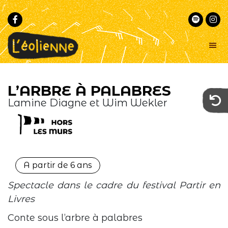
Passer
Passer
à
au
la
contenu
navigation
principal
principale
L'éolienne
Un
lieu
-
L’ARBRE À PALABRES
commun
Marseille
pour
Lamine Diagne et Wim Wekler
la
musique
et
le
conte
au
cœur
de
Marseille
A partir de 6 ans
Spectacle dans le cadre du festival Partir en
Livres
Conte sous l’arbre à palabres