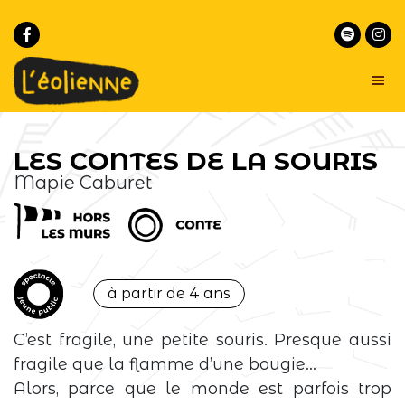
Passer
Passer
à
au
la
contenu
navigation
principal
principale
L'éolienne
Un
lieu
-
LES CONTES DE LA SOURIS
commun
Marseille
pour
Mapie Caburet
la
musique
et
le
conte
au
cœur
de
Marseille
à partir de 4 ans
C’est fragile, une petite souris. Presque aussi
fragile que la flamme d’une bougie…
Alors, parce que le monde est parfois trop