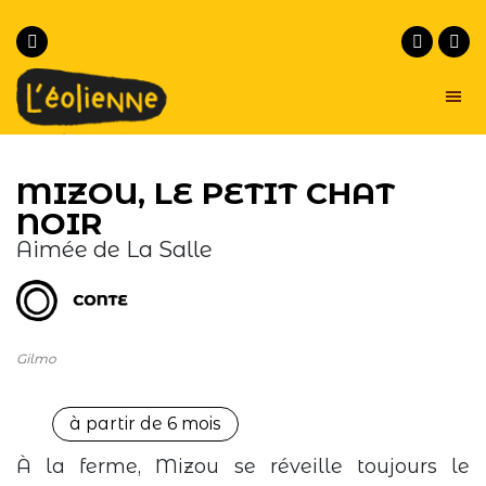
Passer
Passer
à
au
la
contenu
navigation
principal
principale
L'éolienne
Un
lieu
-
MIZOU, LE PETIT CHAT
commun
Marseille
pour
NOIR
la
musique
Aimée de La Salle
et
le
conte
au
cœur
de
Marseille
Gilmo
à partir de 6 mois
À la ferme, Mizou se réveille toujours le