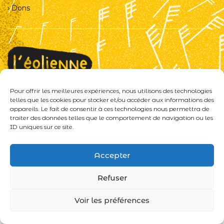
Dons
Pour offrir les meilleures expériences, nous utilisons des technologies
L'éolienne
telles que les cookies pour stocker et/ou accéder aux informations des
5 rue Méolan et du père Blaize
appareils. Le fait de consentir à ces technologies nous permettra de
traiter des données telles que le comportement de navigation ou les
13001 MARSEILLE
ID uniques sur ce site.
Tél. 04 91 37 86 89
Mail. contact@leolienne-marseille.fr
Accepter
Refuser
Voir les préférences